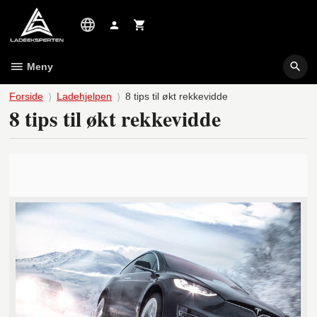
Gå
til
innholdet
Meny
Forside
Ladehjelpen
8 tips til økt rekkevidde
8 tips til økt rekkevidde